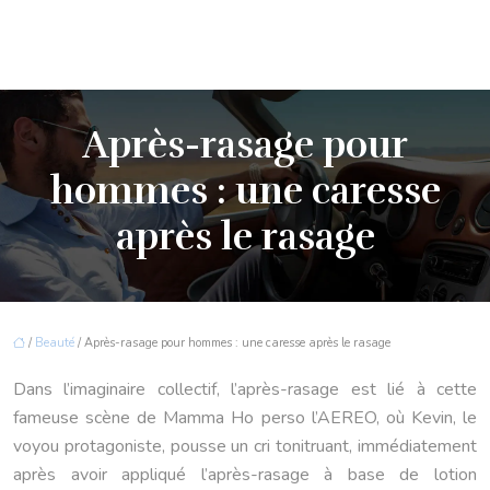
Après-rasage pour
hommes : une caresse
après le rasage
/
Beauté
/ Après-rasage pour hommes : une caresse après le rasage
Dans l’imaginaire collectif, l’après-rasage est lié à cette
fameuse scène de Mamma Ho perso l’AEREO, où Kevin, le
voyou protagoniste, pousse un cri tonitruant, immédiatement
après avoir appliqué l’après-rasage à base de lotion