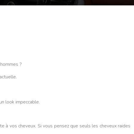
s hommes ?
actuelle.
 un look impeccable.
te à vos cheveux. Si vous pensez que seuls les cheveux raides