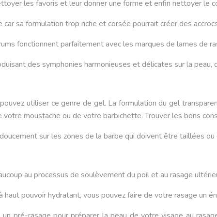
ettoyer les favoris et leur donner une forme et enfin nettoyer le c
car sa formulation trop riche et corsée pourrait créer des accrocs 
sérums fonctionnent parfaitement avec les marques de lames de ras
oduisant des symphonies harmonieuses et délicates sur la peau, q
pouvez utiliser ce genre de gel. La formulation du gel transpare
e votre moustache ou de votre barbichette. Trouver les bons conse
r doucement sur les zones de la barbe qui doivent être taillées 
coup au processus de soulèvement du poil et au rasage ultérieur,
à haut pouvoir hydratant, vous pouvez faire de votre rasage un én
mme un pré-rasage pour préparer la peau de votre visage au rasag