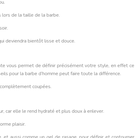
ou.
lors de la taille de la barbe.
oir.
ui deviendra bientôt lisse et douce.
nte vous permet de définir précisément votre style, en effet ce
ils pour la barbe d’homme peut faire toute la différence.
ou complètement coupées.
 car elle le rend hydraté et plus doux à enlever.
orme plaisir.
e, et aussi comme un gel de rasage, pour définir et contourner