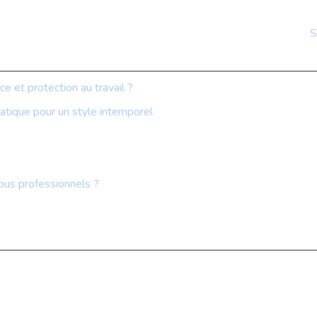
S
ce et protection au travail ?
atique pour un style intemporel
ous professionnels ?