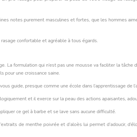
aines notes purement masculines et fortes, que les hommes aiment
 rasage confortable et agréable à tous égards.
. La formulation qui n’est pas une mousse va faciliter la tâche du 
s pour une croissance saine.
t vous guide, presque comme une école dans l’apprentissage de l’a
ogiquement et il exerce sur la peau des actions apaisantes, adouc
appliquer ce gel à barbe et se lave sans aucune difficulté.
d’extraits de menthe poivrée et d’aloès lui permet d’adoucir, d