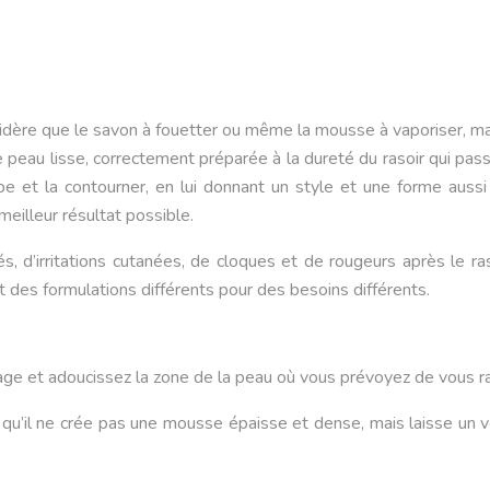
sidère que le savon à fouetter ou même la mousse à vaporiser, ma
peau lisse, correctement préparée à la dureté du rasoir qui pas
la barbe et la contourner, en lui donnant un style et une forme 
 meilleur résultat possible.
 d’irritations cutanées, de cloques et de rougeurs après le rasa
t des formulations différents pour des besoins différents.
sage et adoucissez la zone de la peau où vous prévoyez de vous r
 qu’il ne crée pas une mousse épaisse et dense, mais laisse un vo