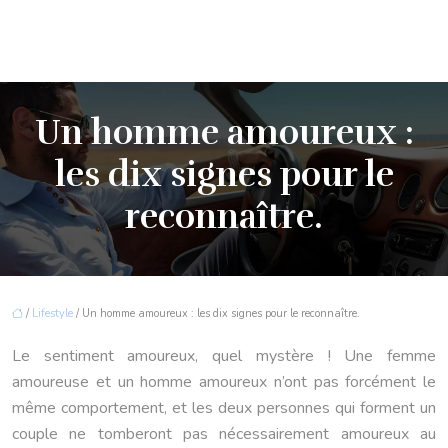
Un homme amoureux :
les dix signes pour le
reconnaître.
/
Lifestyle
/ Un homme amoureux : les dix signes pour le reconnaître.
Le sentiment amoureux, quel mystère ! Une femme
amoureuse et un homme amoureux n’ont pas forcément le
même comportement, et les deux personnes qui forment un
couple ne tomberont pas nécessairement amoureux au